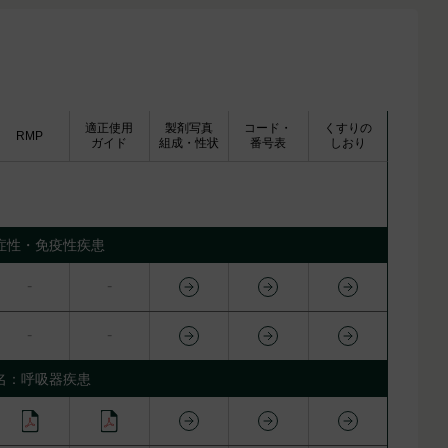
適正使用
製剤写真
コード・
くすりの
RMP
ガイド
組成・性状
番号表
しおり
症性・免疫性疾患
名：呼吸器疾患