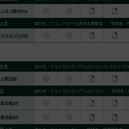
シオス錠60mg
ック
成分名：フェノテロール臭化水素酸塩 領域名：
クエロゾル100
リオ
成分名：テルミサルタン/アムロジピン/ヒドロク
リオ配合錠
ロ
成分名：テルミサルタン/アムロジピン 領域名：
配合錠AP
配合錠BP