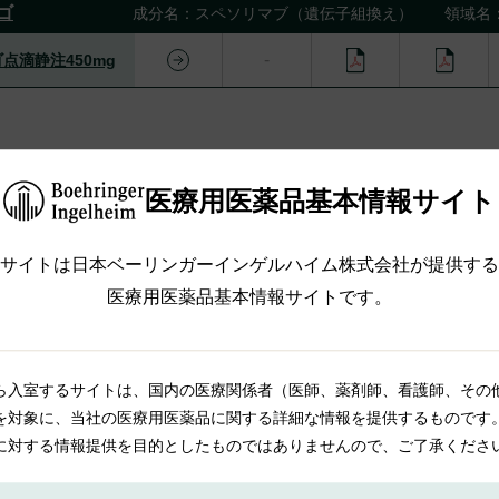
ゴ
成分名：スペソリマブ（遺伝子組換え） 領域名
点滴静注450mg
ンタ
成分名：リナグリプチン 領域名：代謝系疾患
医療用医薬品
基本情報サイト
タ錠5mg
サイトは日本ベーリンガーインゲルハイム株式会社が提供する
ィアンス
成分名：エンパグリフロジン/リナグリプチン 領
医療用医薬品基本情報サイトです。
アンス配合錠AP
アンス配合錠BP
ら入室するサイトは、国内の医療関係者（医師、薬剤師、看護師、その
を対象に、当社の医療用医薬品に関する詳細な情報を提供するものです
に対する情報提供を目的としたものではありませんので、ご了承くださ
フロール
成分名：プラミペキソール塩酸塩水和物 領域名