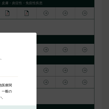
：皮膚・炎症性・免疫性疾患
、
域名：代謝系疾患
他医療関
。一般の
い。
：精神・中枢神経系疾患