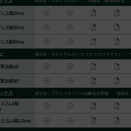
ディス
成分名：テルミサルタン 領域名：循環器疾患
ィス錠20mg
ィス錠40mg
ィス錠80mg
ビ
成分名：テルミサルタン/ヒドロクロロチアジド 
配合錠AP
配合錠BP
ックス
成分名：プラミペキソール塩酸塩水和物 領域名
クスLA錠
g
クスLA錠1.5mg