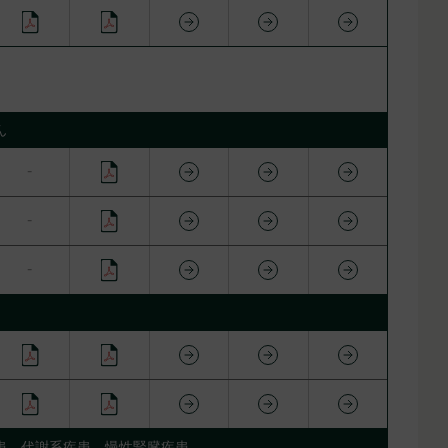
ん
患、代謝系疾患、慢性腎臓疾患