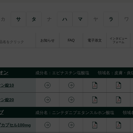
カ
サ
タ
ナ
ハ
マ
ヤ
ラ
ワ
インタビュー
お知らせ
FAQ
電子添文
品名をクリック
フォーム
オン
成分名：エピナスチン塩酸塩 領域名：皮膚・炎
ン錠10
ン錠20
ブ
成分名：ニンテダニブエタンスルホン酸塩 領域
カプセル100mg