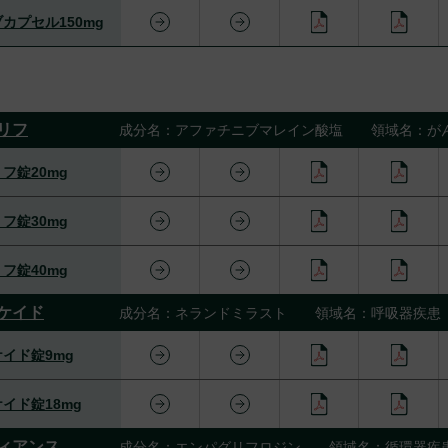
カプセル150mg
リフ
成分名：アファチニブマレイン酸塩 領域名：が
フ錠20mg
フ錠30mg
フ錠40mg
ケイド
成分名：ネランドミラスト 領域名：呼吸器疾患
イド錠9mg
イド錠18mg
ィアンス
成分名：エンパグリフロジン 領域名：循環器疾