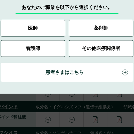
あなたのご職業を以下から選択ください。
フロール錠
g
ロール錠0.5mg
医師
薬剤師
ューン
成分名：ネビラピン 領域名：皮膚・炎症性・免
看護師
その他医療関係者
ーン錠200
キサ
成分名：ダビガトランエテキシラートメタンスル
患者さまはこちら
キサカプセル
キサカプセル
バインド
成分名：イダルシズマブ（遺伝子組換え） 領域
バインド静注液
クシオス
成分名：ゾンゲルチニブ 領域名：がん