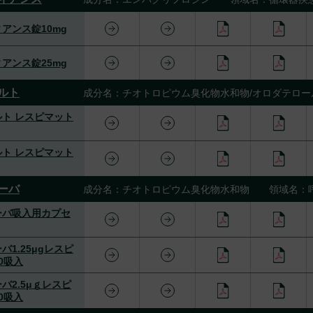
アンス錠10mg
アンス錠25mg
ルト
成分名：チオトロピウム臭化物水和物/オロダテロ
ト レスピマット
ト レスピマット
ーバ
成分名：チオトロピウム臭化物水和物 領域名：
ーバ吸入用カプセ
バ1.25μgレスピ
0吸入
バ2.5μｇレスピ
0吸入