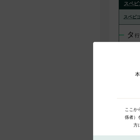
スペビ
スペビゴ
タ
行
トラゼ
トラゼン
本
トラデ
トラディ
トラディ
ここか
係者）
ハ
行
方
ビ・シ